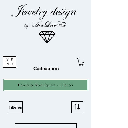
Jewelry design
by ArteLocoFab
ME
NU
Cadeaubon
Faviola Rodríguez - Libros
Filteren