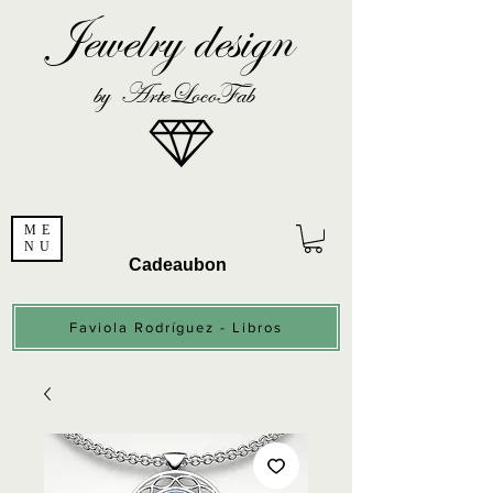
Jewelry design
by ArteLocoFab
ME
NU
Cadeaubon
Faviola Rodríguez - Libros