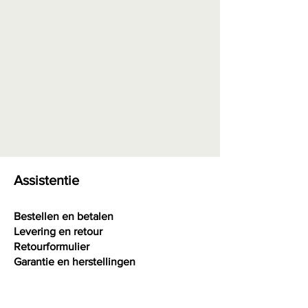
Collier apart bestellen!
Kwaliteit A
= kleur redelijke
intensiteit , reflecteert geen licht,
basis kwaliteit
Kwaliteit AA
= kleur medium
intensiteit, reflecteert beetje licht,
bevat lichte opnames zichtbaar
met oog
Kwaliteit AAA
= kleur hoge
intensiteit, hoge glans, zeer
kleine insluitsels mogelijk
Assistentie
zichtbaar met oog
Kwaliteit AAAA
= kleur zeer hoge
Bestellen en betalen
intensiteit, extra hoge glans,
Levering en retour
beste kwaliteit
Retourformulier
Garantie en herstellingen
Algemene voorwaarden
Privacy