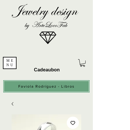
Jewelry design
by ArteLocoFab
ME
NU
Cadeaubon
Faviola Rodríguez - Libros