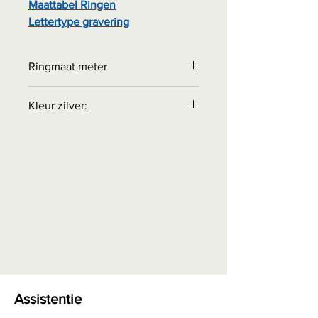
Maattabel Ringen
Lettertype gravering
Ringmaat meter
Bestellen bij: Interessante
Kleur zilver:
weetjes - Maattabel ringen
0,00 euro + eventuele
STERLING ZILVER 925: Zilver
verzendkosten
heeft een grijze kleur met een wit
accent.
RHODIUM KLEUR: Grijswitte kleur
van wit goud: fijne, duurzame
rhodiumlaag die de natuurlijke
kleur bedekt.
Assistentie