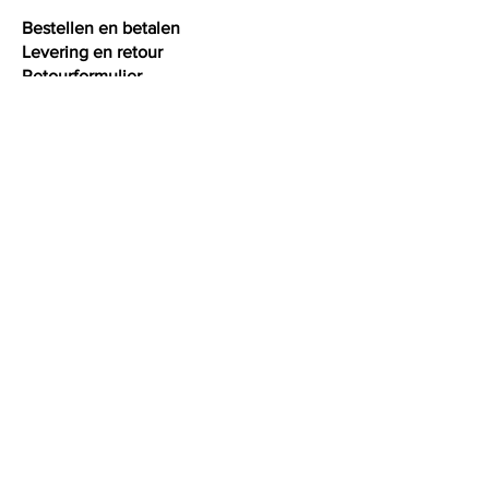
Bestellen en betalen
Levering en retour
Retourformulier
Garantie en herstellingen
Algemene voorwaarden
Privacy
Interessante weetjes
Maattabel ringen
Maattabel armbanden
Maattabel halskettingen
Onderhoud juwelen
Kleur goud
Oxidatie zilver
About diamonds