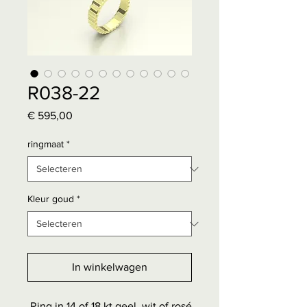
R038-22
Prijs
€ 595,00
ringmaat
*
Kleur goud
*
In winkelwagen
Ring in 14 of 18 kt geel, wit of rosé