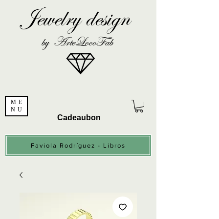
Jewelry design
by ArteLocoFab
ME
NU
Cadeaubon
Faviola Rodríguez - Libros