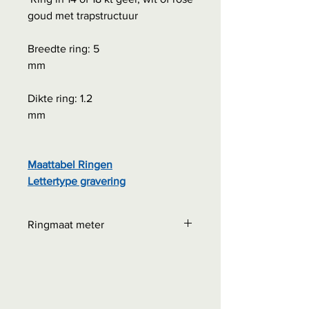
goud met trapstructuur
Breedte ring: 5
mm
Dikte ring: 1.2
mm
Maattabel Ringen
Lettertype gravering
Ringmaat meter
Bestellen bij: Interessante
weetjes - Maattabel ringen
0,00 euro + eventuele
verzendkosten