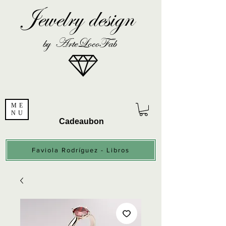
Jewelry design
by ArteLocoFab
ME
NU
Cadeaubon
Faviola Rodríguez - Libros