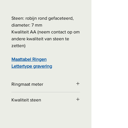
Steen: robijn rond gefaceteerd,
diameter: 7 mm
Kwaliteit AA (neem contact op om
andere kwaliteit van steen te
zetten)
Maattabel Ringen
Lettertype gravering
Ringmaat meter
Bestellen bij "Interessante
Kwaliteit steen
weetjes" - Maattabel ringen
0,00 euro + eventuele
Kwaliteit A
= kleur redelijke
verzendkosten
intensiteit , reflecteert geen licht,
basis kwaliteit