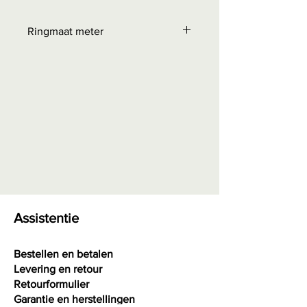
Ringmaat meter
Bestellen bij "Interessante
weetjes" - Maattabel ringen
0,00 euro + eventuele
verzendkosten
Assistentie
Bestellen en betalen
Levering en retour
Retourformulier
Garantie en herstellingen