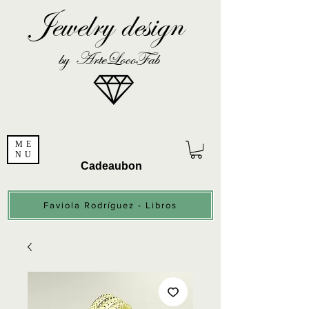
Jewelry design
by ArteLocoFab
ME
NU
Cadeaubon
Faviola Rodríguez - Libros