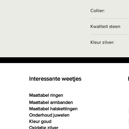
Collier:
Collier is
NIET
inbeg
Kwaliteit steen
Collier apart bestel
Kwaliteit A
= kleur r
Kleur zilver:
geen licht, basis kw
Kwaliteit AA
= kleu
STERLING ZILVER 92
beetje licht, bevat
kleur met een wit 
oog
RHODIUM KLEUR: Gri
Kwaliteit AAA
= kle
fijne, duurzame rh
Interessante weetjes
zeer kleine insluit
kleur bedekt.
Kwaliteit AAAA
= k
hoge glans, beste k
Maattabel ringen
Maattabel armbanden
Maattabel halskettingen
Onderhoud juwelen
Kleur goud
Oxidatie zilver