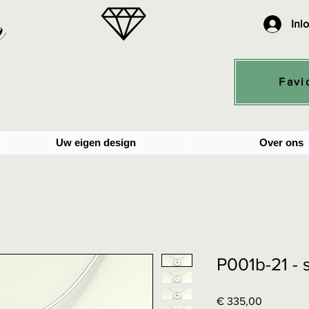
n
Inl
Favi
Uw eigen design
Over ons
P001b-21 -
Prijs
€ 335,00