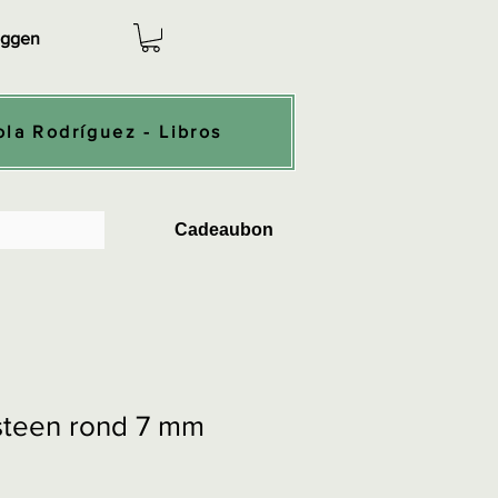
oggen
ola Rodríguez - Libros
Cadeaubon
 steen rond 7 mm