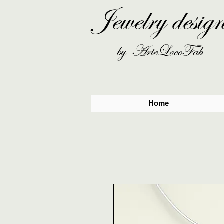
Jewelry desig
by ArteLocoFab
Home