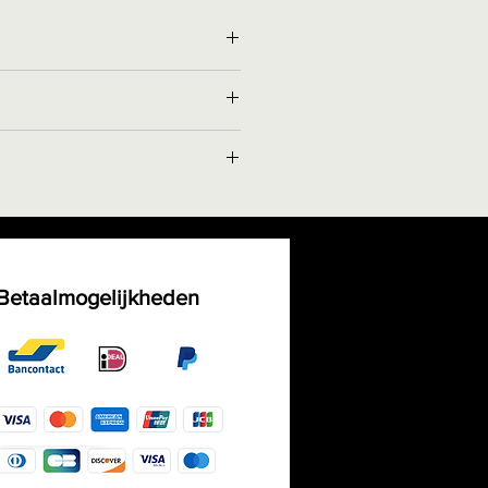
repen in de prijs.
len!
edelijke intensiteit , reflecteert
aliteit
r medium intensiteit, reflecteert
5: Zilver heeft een grijze
 lichte opnames zichtbaar met
accent.
js-witte kleur van wit goud:
ur hoge intensiteit, hoge glans,
odiumlaag die de natuurlijke
Betaalmogelijkheden
sels mogelijk zichtbaar met oog
leur zeer hoge intensiteit, extra
waliteit