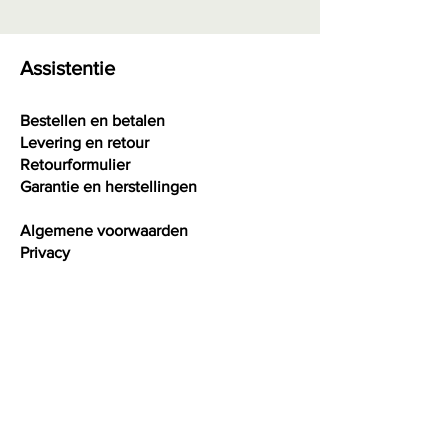
Assistentie
Bestellen en betalen
Levering en retour
Retourformulier
Garantie en herstellingen
Algemene voorwaarden
Privacy
Interessante weetjes
Maattabel ringen
Maattabel armbanden
Maattabel halskettingen
Onderhoud juwelen