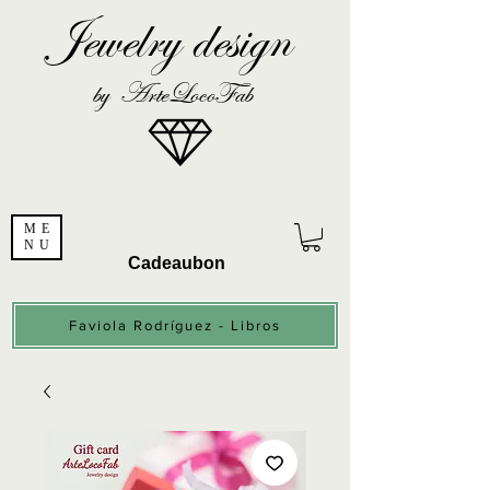
Jewelry design
by ArteLocoFab
ME
NU
Cadeaubon
Faviola Rodríguez - Libros