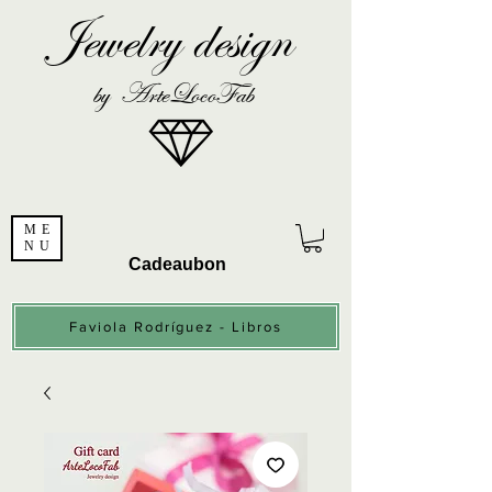
Jewelry design
by ArteLocoFab
ME
NU
Cadeaubon
Faviola Rodríguez - Libros