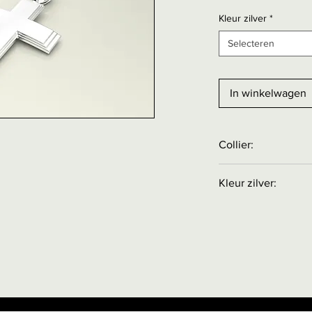
Kleur zilver
*
Selecteren
In winkelwagen
925
Collier:
Collier is
NIET
inbeg
Kleur zilver:
Collier apart bestel
25 mm
STERLING ZILVER 92
kleur met een wit 
RHODIUM KLEUR: Gri
fijne, duurzame rh
kleur bedekt.