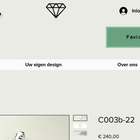
n
Inl
Favi
Uw eigen design
Over ons
C003b-22
Prijs
€ 240,00