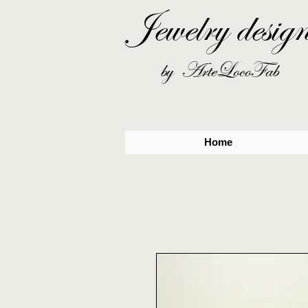
Jewelry desig
by ArteLocoFab
Home