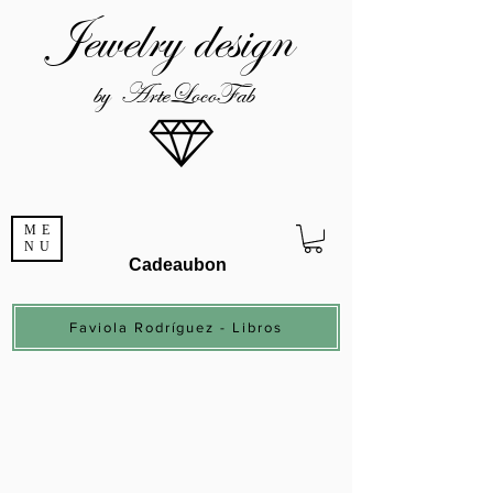
Jewelry design
by ArteLocoFab
ME
NU
Cadeaubon
Faviola Rodríguez - Libros